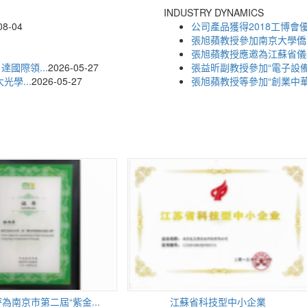
INDUSTRY DYNAMICS
08-04
公司產品獲得2018工博會
張旭蘋教授參加南京大學僑
張旭蘋教授應邀為江蘇省儀
國際領...
2026-05-27
張益昕副教授參加“電子設備
學...
2026-05-27
張旭蘋教授等參加“創業中華
市第二屆“紫金...
江蘇省科技型中小企業