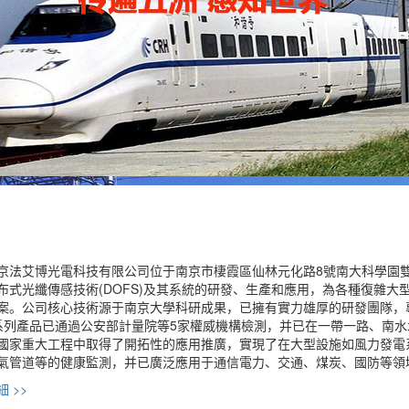
艾博光電科技有限公司位于南京市棲霞區仙林元化路8號南大科學園雙創
布式光纖傳感技術(DOFS)及其系統的研發、生產和應用，為各種復雜
案。公司核心技術源于南京大學科研成果，已擁有實力雄厚的研發團隊，專
S系列產品已通過公安部計量院等5家權威機構檢測，并已在一帶一路、南
國家重大工程中取得了開拓性的應用推廣，實現了在大型設施如風力發電
氣管道等的健康監測，并已廣泛應用于通信電力、交通、煤炭、國防等領
 >>