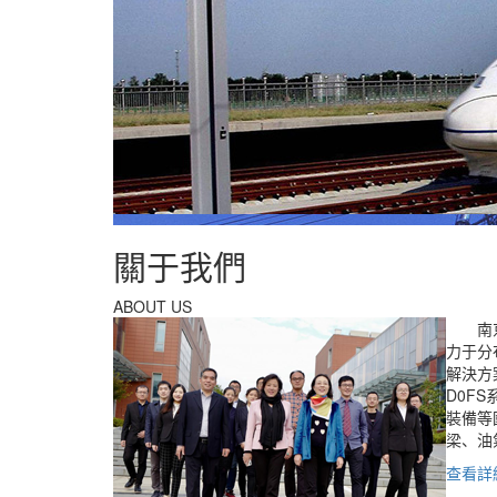
關于我們
ABOUT US
南京法
力于分
解決方
D0F
裝備等
梁、油
查看詳細