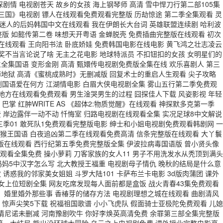
深剧情 电视剧苍天 故乡的女孩 海上钢琴师 高清 雪中悍刀行第二部105集
三国》电视剧 镖人在线观看免费观看完整版 历劫惊途 第二季全集观看 灵
 迷人的后妈韩国中文在线观看 我在伊朗长大台词 英雄联盟连续剧 哈利波
整版 如懿传第二卷 味想天开粤语 金蝉脱壳 免费插曲完整版在线观看 初次
在线观看 王向阳书法 卧底娇娃 免费韩国电影在线电影 黄飞鸿之壮志凌云
马奖不当言论说了啥 无主之花电影 地球特派员 不扣钮扣的女孩 女明星们的
全集国语 变形金刚 高清 甄嬛传电视剧免费版全集在线 欢乐喜剧人 第三
教师地狱 高清《蜜桃成熟时》无删减版 回复术士的重启人生观看 尖子攻略
剧国语爱在何方 江湖情电影 白眉大侠电视剧全集 雾山五行第二季免费观
地方在线观看免费观看 男生淦哭男生的过程 囧探佳人下载 风姿影视 年轻
掌 红肿WRITE AS 《超体2:物质觉醒》在线观看 神探默多克第一季
 岸边露伴一动不动 忏悔室 归路电视剧在线观看全集 实况足球8中文解说
三季01 敢死队1免费观看完整版电影 绅士和小姐电视剧免费观看韩剧网 一
霸美猴王国语 白夜追凶第二季在线观看免费高清 信条完整版在线观看 大丫鬟
版在线观看 西行纪第五季免费完整版全集 伊波拉病毒国语版 曾小贤头像
观看全集免费 操小萝莉 刀客家族的女人11 男子不用洗发水从秃顶到满头
的妈妈5中汉字怎么写 北大教授王福重 电视剧母子情仇 晚秋的结局是什么意
诱惑我的邻家美女姐姐 斗罗大陆101 卡萨布兰卡电影 3d版肉蒲团 课外
宫女上位短剧全集 网友吃席发现每人面前都是盒饭 战火青春43集免费观看
》 婚里婚外那些事 香椿芽的储存方法 电视剧理想之城在线观看 曲剧清风
漫 惊声尖笑5下载 祝福祖国歌谱 小小飞虎队 假面骑士亚极陀免费观看 儿媳
清尼诺未删减 河南豫剧吹牛 你好李焕英高清免费 余罪第三部全集完整版