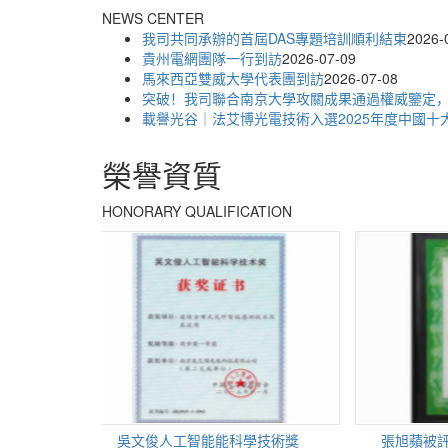
NEWS CENTER
我司共同承辦的首屆DAS專題培訓順利結束
2026-
貴州電網團隊一行到訪
2026-07-09
馬來西亞雙威大學代表團到訪
2026-07-08
突破！我司聯合南京大學攻關成果通過權威鑒定，達
載譽光谷｜法艾博光電技術入選2025年度中國十大光
榮譽資質
HONORARY QUALIFICATION
吳文俊人工智能能科學技術獎
張旭蘋被評為南京