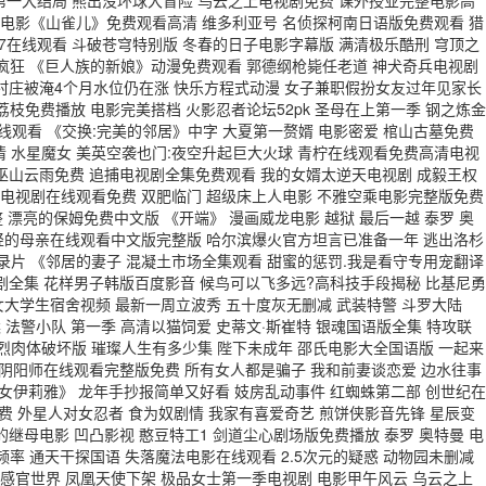
天下第一大结局 熊出没环球大冒险 乌云之上电视剧免费 课外授业完整电影高
 电影《山雀儿》免费观看高清 维多利亚号 名侦探柯南日语版免费观看 猎
67在线观看 斗破苍穹特别版 冬春的日子电影字幕版 满清极乐酷刑 穹顶之
度疯狂 《巨人族的新娘》动漫免费观看 郭德纲枪毙任老道 神犬奇兵电视剧
西一村庄被淹4个月水位仍在涨 快乐方程式动漫 女子兼职假扮女友过年见家长
荔枝免费播放 电影完美搭档 火影忍者论坛52pk 圣母在上第一季 钢之炼金
锋在线观看 《交换:完美的邻居》中字 大夏第一赘婿 电影密爱 棺山古墓免费
剧情 水星魔女 美英空袭也门:夜空升起巨大火球 青柠在线观看免费高清电视
 巫山云雨免费 追捕电视剧全集免费观看 我的女婿太逆天电视剧 成毅王权
哄电视剧在线观看免费 双肥临门 超级床上人电影 不雅空乘电影完整版免费
 漂亮的保姆免费中文版 《开端》 漫画威龙电影 越狱 最后一越 泰罗 奥
年轻的母亲在线观看中文版完整版 哈尔滨爆火官方坦言已准备一年 逃出洛杉
纪录片 《邻居的妻子 混凝土市场全集观看 甜蜜的惩罚.我是看守专用宠翻译
短剧全集 花样男子韩版百度影音 候鸟可以飞多远?高科技手段揭秘 比基尼勇
女大学生宿舍视频 最新一周立波秀 五十度灰无删减 武装特警 斗罗大陆
 法警小队 第一季 高清以猫饲爱 史蒂文·斯崔特 银魂国语版全集 特攻联
猛烈肉体破坏版 璀璨人生有多少集 陛下未成年 邵氏电影大全国语版 一起来
 阴阳师在线观看完整版免费 所有女人都是骗子 我和前妻谈恋爱 边水往事
少女伊莉雅》 龙年手抄报简单又好看 妓房乱动事件 红蜘蛛第二部 创世纪在
费 外星人对女忍者 食为奴剧情 我家有喜爱奇艺 煎饼侠影音先锋 星辰变
继母电影 凹凸影视 憨豆特工1 剑道尘心剧场版免费播放 泰罗 奥特曼 电
频率 通天干探国语 失落魔法电影在线观看 2.5次元的疑惑 动物园未删减
感官世界 凤凰天使下架 极品女士第一季电视剧 电影甲午风云 乌云之上