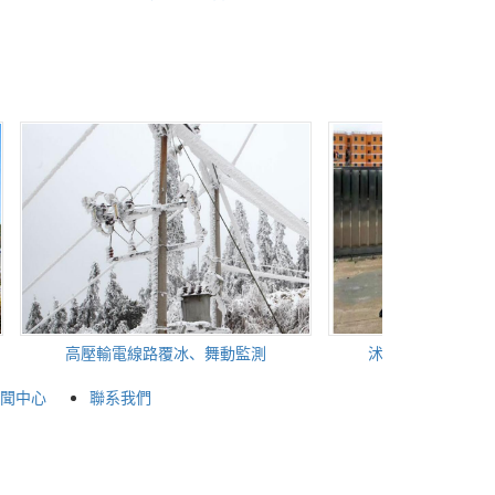
高壓輸電線路覆冰、舞動監測
沭陽110kV變電站地埋電
聞中心
聯系我們