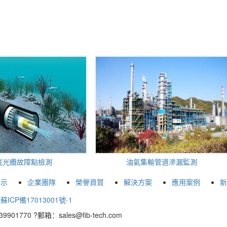
纜故障點檢測
油氣集輸管道滲漏監測
展示
企業團隊
榮譽資質
解決方案
應用案例
新
d
蘇ICP備17013001號-1
0 ?郵箱：sales@fib-tech.com