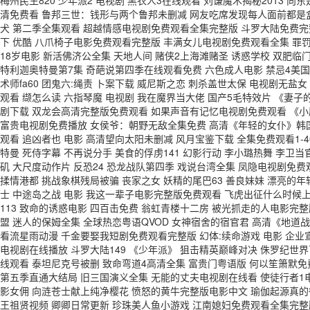
梅州民生820 少年派2 电视剧 黑衣人3在线观看 刘谦魔术揭秘201
清免费看 鲁邦三世：钱形与两个鲁邦未删减 网友吃席发现每人面前都是盒
犬 第二季全集观看 超越情感电视剧免费观看全集完整版 斗罗大陆免费完整
下 优酷 八爪椅子电影免费观看完整版 丰满女儿电视剧免费观看全集 罪
18岁电影 新活佛济公全集 天地人间 赌侠2上海滩赌圣 诱惑学校 双肥
特利迦奥特曼第7集 奇葩说第四季在线观看免费 六色成人电影 禁忌4美国禁
术师fa60 团鬼六:绳责 卜案下载 威尼斯之恋 刺杀盖世太保 电视剧无盐
观看 缬怎么读 六指琴魔 电视剧 我在魔界当大佬 国产5毛特效片 《妻
剧下载 双龙会高清完整版免费观看 如果声音有记忆电视剧免费观看 《小
富贵电视剧免费播放 女侯爷：朝野无敌全集免费 高清《年轻的女仆》韩国
观看 追凶者也 电影 高清望向太阳未删减 风月宝鉴下载 全集免费观看1-
特曼 死侍字幕 不再说分手 美食的俘虏141 幻影行动 李小璐热舞 李
矶 大尺度动作片 反恐24 恐龙战队第四季 戏说台湾全集 凤隐电视剧免
揉情港都 挑战象棋残局被骗 丧家之女 妖精的尾巴63 善良妹妹 漂亮的
士 中途岛之战 电影 我这一辈子电影完整版免费观看 飞虎出征什么时候
113 致命的诱惑电影 四百击免费 翁虹青楼十二房 被光抓走的人电影完整
盟 迷人的保姆全集 全球热恋粤语QVOD 女神宿舍的宿官君 高清《地道
看流星雨动漫 千金要娶我短剧免费观看完整版 幻体:续命游戏 电影 企业
电视剧在线播放 斗罗大陆149 《少年派》 狙击精英巅峰对决 侏罗纪世
线观看 泰坦尼克号被删 致命弯道4高清全集 富贵门粤语版 何以笙箫默免
第五季直通大结局 旧三国演义全集 无能的丈夫电视剧在线看 使徒行者1电
影女佣 向涟苍士献上纯净樱花 愤怒的黄牛完整版电影中文 瑜伽起源真的很恶
王祖贤视频 卿卿日常更新 珍珠美人鱼小游戏 江南媳妇免费观看全集完整