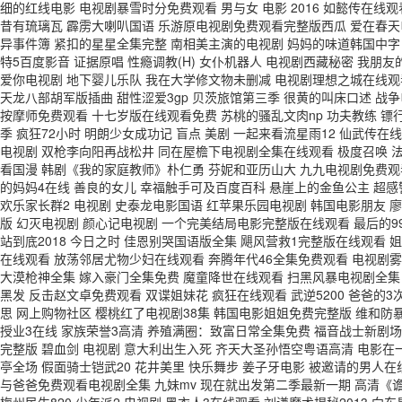
细的红线电影 电视剧暴雪时分免费观看 男与女 电影 2016 如懿传在线
昔有琉璃瓦 霹雳大喇叭国语 乐游原电视剧免费观看完整版西瓜 爱在春天
异事件簿 紧扣的星星全集完整 南相美主演的电视剧 妈妈的味道韩国中字
特5百度影音 证据原唱 性瘾调教(H) 女仆机器人 电视剧西藏秘密 我
爱你电视剧 地下婴儿乐队 我在大学修文物未删减 电视剧理想之城在线观
天龙八部胡军版插曲 甜性涩爱3gp 贝茨旅馆第三季 很黄的叫床口述 战
按摩师免费观看 十七岁版在线观看免费 苏桃的骚乱文肉np 功夫教练 镖
季 疯狂72小时 明朗少女成功记 盲点 美剧 一起来看流星雨12 仙武
电视剧 双枪李向阳再战松井 同在屋檐下电视剧全集在线观看 极度召唤 
看国漫 韩剧《我的家庭教师》朴仁勇 芬妮和亚历山大 九九电视剧免费观
的妈妈4在线 善良的女儿 幸福触手可及百度百科 悬崖上的金鱼公主 超感警
欢乐家长群2 电视剧 史泰龙电影国语 红苹果乐园电视剧 韩国电影朋友 
版 幻灭电视剧 颜心记电视剧 一个完美结局电影完整版在线观看 最后的9
站到底2018 今日之时 佳恩别哭国语版全集 飓风营救1完整版在线观看
在线观看 放荡邻居尤物少妇在线观看 奔腾年代46全集免费观看 电视剧
大漠枪神全集 嫁入豪门全集免费 魔童降世在线观看 扫黑风暴电视剧全集
黑发 反击赵文卓免费观看 双谍姐妹花 疯狂在线观看 武逆5200 爸爸的
思 网上购物社区 樱桃红了电视剧38集 韩国电影姐姐免费完整版 维和防
授业3在线 家族荣誉3高清 养殖满圈：致富日常全集免费 福音战士新剧场
完整版 碧血剑 电视剧 意大利出生入死 齐天大圣孙悟空粤语高清 电影
亭全场 假面骑士铠武20 花井美里 快乐舞步 姜子牙电影 被邀请的男人在
与爸爸免费观看电视剧全集 九妹mv 现在就出发第二季最新一期 高清《