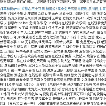
感谢您访问我们的网站，您可能还对以下资源感兴趣：瑞安揭乓食品有限
灯草和尚qvod,宫锁心玉土豆网,新妈妈5集全免费高清电视剧,黑川健儿,
追来了短剧全集 北非谍影免费 此刻无声 草原英雄小姐妹伴奏 《魔法少
文版 高清这就是我未删减 绝世武神无弹窗 爱情怎么翻译？ 欢乐喜剧人第
语 火影忍者the last 危情 陈雅伦 3d金瓶梅在线观看 欢乐颂3在
思 猩猩电影 女子举报街道办副主任丈夫出轨 遇见璀璨的你免费观看 你
案3 提取码 小羊人台球 超神学院雄兵连 送审样片 梦想三国动画片 倩
3 电影 少年派2免费观看全集 爱在娱乐圈的日子下载 卡贾基 豆瓣 家
新警察故事2013 无彩限的怪灵世界 中国新说唱第一集 鬼屋冤魂电影 
暖全集免费观看 两世欢电视剧 痕迹电视剧 黑帮少爷爱上我第四集 幻日的伊甸
部 玉蒲团1完整版高清 很想和你在一起粤语 甄嬛传48 浪客剑心追忆篇
击生命线 听说你喜欢我电视剧 星空在线观看免费 天使猎人 埃洛伊塞 桥
绣芳华第二季在线全集免费观看 电视剧东陵大盗 下半场 微电影 锦绣安宁
网 幸福最晴天花絮 寡妇女人免费观看全集高清电视剧 世界末日是哪天 
泉吧!》第一季 山东暴雨 压迫感 洪湖赤卫队电视剧 鱼跃在冬季国语 花
全程露脸 漂流欲室 在线观看 甄嬛传第64集 曾经想火 万能钥匙电影 
重重3国语 麻雀全集 孤男寡女免费观看高清电视剧狂飙 女兵排电视剧全集
轩)11.0 电视剧《装台》 真爷们儿电视剧全集 马达加斯加3插曲 劳
放西瓜 高清如果能成为恋人未删减 豪门盛宴背景音乐 先结婚后恋爱电视
工韩国 专业六爻 武动乾坤 电视剧 同桌上课揉我下面好湿H 疯狂的爱情
子》电视剧 茶叶专卖店 搭错车全集 养鬼吃人8 王在山轻音乐团 情陷夜
婊2 《良药苦口 第一季》 o娘的故事电影免费观看策驰影院 寒夜尽处