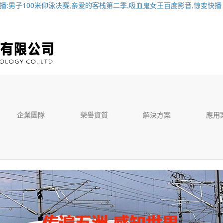
直播:男子100米仰泳决赛,亲爱的客栈第二季,吸血鬼女王百度影音,惊变快播
企業團隊
榮譽資質
解決方案
應用