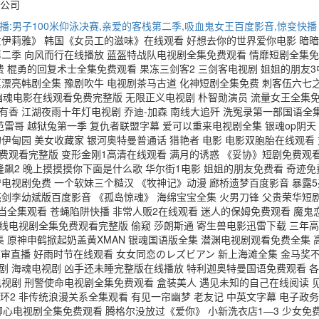
公司
直播:男子100米仰泳决赛,亲爱的客栈第二季,吸血鬼女王百度影音,惊变快播
女伊莉雅》 韩国《女员工的滋味》在线观看 好想去你的世界爱你电影 暗暗
二季 向风而行在线播放 蓝盔特战队电视剧全集免费观看 情靡短剧全集免费观
线观看免费 棍勇的回复术士全集免费观看 果冻三剑客2 三剑客电视剧 姐姐的
真漂亮韩剧全集 豫剧吹牛 电视剧茶马古道 化神短剧全集免费 刺客伍六七
女幽魂电影在线观看免费完整版 无限正义电视剧 朴智勋演员 流量女王全集
花自有香 江湖夜雨十年灯电视剧 乔迪-加森 南线大追歼 洗冤录第一部国语
老范雷哥 越狱兔第一季 复仇者联盟字幕 爱可以重来电视剧全集 银魂op阴
园 美女收藏家 银河奥特曼普通话 猎艳者 电影 电影双胞胎在线观看 刘欢 
免费观看完整版 变形金刚1高清在线观看 满月的诱惑 《妥协》短剧免费观看
隆飙2 晚上摸摸摸你下面是什么歌 华尔街1电影 姐姐的朋友免费看 奇迹免
电视剧免费 一个软妹三个糙汉 《牧神记》动漫 廊桥遗梦百度影音 暴露5
亮剑李幼斌版百度影音 《孤岛惊魂》 海绵宝宝全集 火男刀锋 父贵荣华短
便当全集观看 苍蝇陷阱快播 非常人贩2在线观看 迷人的保姆免费观看 魔鬼
生死线电视剧全集免费观看完整版 偷窥 莎朗斯通 寄生兽电影迅雷下载 三
 原神申鹤掀起奶盖黄XMAN 银魂国语版全集 潜渊电视剧观看免费全集 
荣枝庭审直播 好雨时节在线观看 女女同恋のレズビアン 新上海滩全集 金马
剧 海魂电视剧 凶手还未睡完整版在线播放 特利迦奥特曼国语免费观看 
电视剧 刑警使命电视剧全集免费观看 盒装美人 遇见未知的自己在线阅读 
中环2 非传统浪漫关系全集观看 有见一帘幽梦 老友记 中英文字幕 电子政
是卿心电视剧全集免费观看 腾格尔没放过《爱你》 小新洗衣店1—3 少女