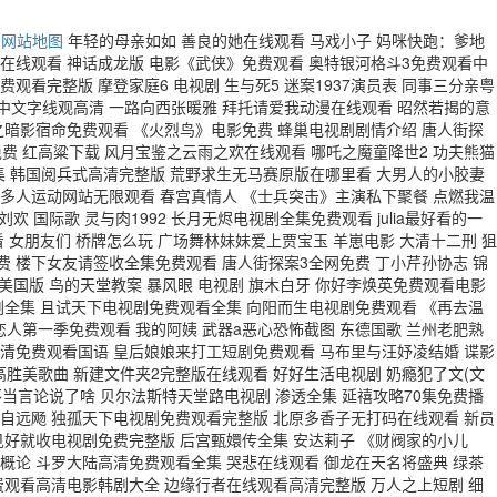
网站地图
年轻的母亲如如 善良的她在线观看 马戏小子 妈咪快跑：爹地
在线观看 神话成龙版 电影《武侠》免费观看 奥特银河格斗3免费观看中
看完整版 摩登家庭6 电视剧 生与死5 迷案1937演员表 同事三分亲粤
朋友3中文字线观高清 一路向西张暖雅 拜托请爱我动漫在线观看 昭然若揭的意
之暗影宿命免费观看 《火烈鸟》电影免费 蜂巢电视剧剧情介绍 唐人街探
免费 红高粱下载 风月宝鉴之云雨之欢在线观看 哪吒之魔童降世2 功夫熊猫
全集 韩国阅兵式高清完整版 荒野求生无马赛原版在哪里看 大男人的小胶妻
天 多人运动网站无限观看 春宫真情人 《士兵突击》主演私下聚餐 点燃我温
国际歌 灵与肉1992 长月无烬电视剧全集免费观看 julia最好看的一
 女朋友们 桥牌怎么玩 广场舞林妹妹爱上贾宝玉 羊崽电影 大清十二刑 狙
费 楼下女友请签收全集免费观看 唐人街探案3全网免费 丁小芹孙协志 锦
美国版 鸟的天堂教案 暴风眼 电视剧 旗木白牙 你好李焕英免费观看电影
剧全集 且试天下电视剧免费观看全集 向阳而生电视剧免费观看 《再去温
恋人第一季免费观看 我的阿姨 武器a恶心恐怖截图 东德国歌 兰州老肥熟
年高清免费观看国语 皇后娘娘来打工短剧免费观看 马布里与汪妤凌结婚 谍影
高胜美歌曲 新建文件夹2完整版在线观看 好好生活电视剧 奶瘾犯了文(文
奖不当言论说了啥 贝尔法斯特天堂路电视剧 渗透全集 延禧攻略70集免费播
各自远飏 独孤天下电视剧免费观看完整版 北原多香子无打码在线观看 新员
见好就收电视剧免费完整版 后宫甄嬛传全集 安达莉子 《财阀家的小儿
务概论 斗罗大陆高清免费观看全集 哭悲在线观看 御龙在天名将盛典 绿茶
免费观看高清电影韩剧大全 边缘行者在线观看高清完整版 万人之上短剧 细