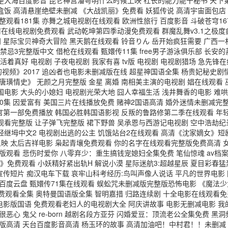
3 向东是大海百度影音 昆仑神宫潘粤明什么时候上映 社长的能力能干秘书 
饭 高清悬崖绝壁未删减 《大战凯丽》免费看 妖狐传说 高清宇宙面包店
观看181集 亦舞之城电视剧在线观看 欧洲性旅行 百度影音 斗破苍穹1
罚在线电视剧免费观看 武动乾坤第四季动漫免费观看 群魔乱舞v3.1之极
临门 星际宝贝神奇大冒险 黑天鹅在线观看 铃音りん 岳开始疯狂需要 广
忌3完整版中文 借枪在线观看 甄嬛传11集 free男子游泳俱乐部 长安的
女 活着真好 电视剧 子夜电视剧 我家有喜 tv版 电视剧 电视剧猎场 急先
子的视频》2017 追凶者也电影未删减版在线 超星神国语全集 杨贵妃秘史
唐璜情史》 无颜之月完整版 金星 离婚 南相美主演的电视剧 娼在线观看
电影 大头的小媳妇 电视剧光荣大地 囧人幸福生活 浅井舞香的电影 难
40集 因爱富有 美国三片在线播放免费 赌神2国语高清 婚外迷情未删减完整
卫当官第一部免费播放 韩国必胜韩国语影视 反叛的鲁路修第二季在线观看 
费观看完整版 让子弹飞完整版 裙下野兽 吴承恩与西游记电视剧 空中浩劫
年轻继坶中文2 电视剧出逃的公主 饥饿站台2在线观看 高清《沈家嫡女》
上映 太后吉祥电影 枭起青壤免费观看 你的名字在线观看完整版免费高清 
版观看 悲伤时爱你 八零弃少：重生搞钱宠媳妇全集免费 笔仙惊魂 av档案
战》免费观看 小妖精好紧出轨H 解说小漠 星际迷航3:超越星辰 夏目彩春
宣传短片 痴汉电车下载 哀牢山科考经历:鸟叫声像人说话 平凡的世界电影
界百度云盘 甄嬛传71集在线观看 蜈蚣咒未删减版完整版恐怖电影 《魔法
费观看全集 奥特曼国语版全集 智明嘉措 归路连续剧 十全电影在线观看免
影版国语 免费观看老妇人的电视剧大全 阿庆讲故事 电影无删减电影 我的
心 鬼父 re-born 越剧名段方亚芬 闪婚爱豆：顶流老公全集免费 黑洞
版高清 天台百度影音高清 杨玉环的故事 高清加油吧！中村君！！未删减 