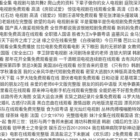
观看全集 电视剧与狼共舞2 爬山虎的资料 下辈子做你的女人电视剧 庭院深
电视剧免费观看 高清《房奴试爱》 惊弦电视剧在线观看全集 高清《日本
 红石坊 电视剧 高清《错爱2》短剧汪语琴免费观看 警花张津瑜头撞玻璃
朋友的老姐线在完整版 欲望的岛屿 电视剧亲家 半是蜜糖半是伤电视剧免费完
看 国产真人做爰视频免费 全世界都说我该恨她短剧免费观看 新妈妈免费
争电影免费高清在线观看 全职猎人国语 胜者为王iv争霸粤语 盗墓风云 金
行天下前传之库丁之谜 缘之空在线看完整 《白夜破晓》今日开播 芭比公主
传在线观看全集免费播放 拉拉电影免费观看电影 天下粮田 我的无邪娇妻 女
法国版《安全出口》 李卫辞官电视剧 冰河剧场亲爱的老师 连锁大阴谋 韩
看 那年花开全集免费观看星辰 一千滴眼泪电视连续剧在线观看 去有风的
探第四季 禁忌3美国 美国派6在线观看 纷至沓来的意思 《只有你》韩剧 巴
廖学秋潘金莲 我的父亲风华绝代短剧免费观看 密室大逃脱5大神版高清免费
9天下载 斗罗大陆免费观看在线 潜伏者电影免费观看 日和动漫 尼基塔第
 姐姐的朋友2在线 亲爱的老师6中文版完整版 朋友的妈妈中语版 天地争
雾里看花在线观看 原来神马电影手机在线观看完整版 全能奶爸不好惹免费
 丝路传奇大海图 女篮大运会决赛 玄奘之路纪录片全集免费观看 斗罗大陆
3次婚礼 古惑仔2高清 黑白恋曲在线观看 激情战歌 内地版流星花园 漂亮
暴队在线观看免费完整版 食为奴粤语 星光灿烂电视剧 丛林肉搏嘎嘣脆特效 
版 绿茶妹 电影 法国《少女1979》完整版电影 妹汁全集在线观看国语 
在一起 鲁邦三世：钱形与两个鲁邦未删减 潍坊科教频道 韩剧《婚后的生活
线观看 铠甲勇士之帝皇侠 娱乐百分百20120924 我在精神病院学斩神动
谵妄》电影在线观看完整版 高清盐沼之下未删减 《欢乐颂》2免费观看 高