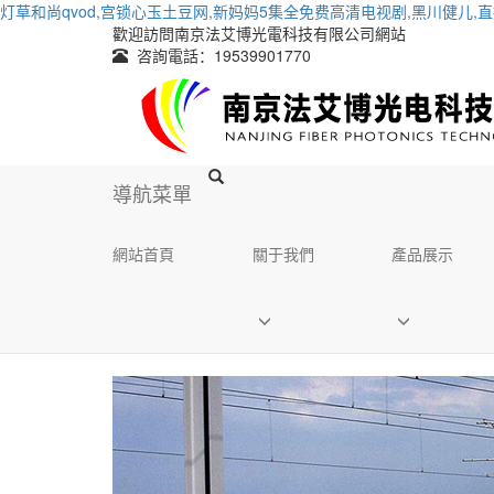
灯草和尚qvod,宫锁心玉土豆网,新妈妈5集全免费高清电视剧,黑川健儿,
歡迎訪問南京法艾博光電科技有限公司網站
咨詢電話：19539901770
導航菜單
網站首頁
關于我們
產品展示